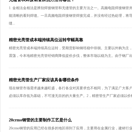
1. 金相法金相法是辨别焊接钢管和无缝管的主要方法之一。高频电阻焊接钢
能清晰的看到焊缝。一旦高频电阻焊接钢管焊接完成，并没有经过热处理，将
缝...
精密光亮管成本端持续高位运转窄幅高靠
精密光亮管成本端持续高位运转，受期货影响钢坯稳中徘徊。主要以外购为主
震荡，今本地精密光亮管经销商降低提价步伐，整体市场以稳为主。由于钢厂出
精密光亮管生产厂家应该具备哪些条件
现在钢管市场需求越来越旺盛，各行各业对其要求也不相同，为了满足广大客户
必须以库存低为基础，不可漫无目的的大量生产。2，精密管生产厂家必须以价格
20crmo钢管的主要制作工艺是什么
20crmo钢管的应用已经在很多的地区得到了应用，主要用在金属行业，建材