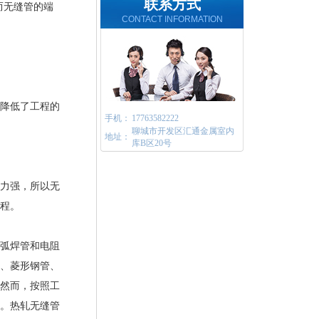
联系方式
而无缝管的端
CONTACT INFORMATION
降低了工程的
手机：
17763582222
聊城市开发区汇通金属室内
地址：
库B区20号
力强，所以无
程。
弧焊管和电阻
、菱形钢管、
然而，按照工
。热轧无缝管