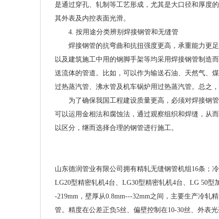
是通过穿孔、轧制等工艺形成，尤其是大口径和厚度的
其外表及内控表面光滑。
4. 按用途分类辨别焊接钢管和无缝管
焊接钢管的抗弯曲和抗扭强度更高，承重能力更足，
以及建筑施工中用的钢脚手架等均采用焊接钢管制造而
送流体的管道。比如，可以作为输送石油、天然气、煤
过热蒸汽管、沸水管及机车锅炉用过热蒸汽管。总之，
为了确保我国工程建设质量更高，必须对焊接钢管和
可以运用金相法和腐蚀法，通过观察组织和焊缝，从而
以区分，继而选择合理的钢管进行施工。
山东德润管业有限公司拥有精轧无缝钢管机组16条；冷
LG20型精密轧机4台、LG30型精密轧机4台、LG 50
-219mm，壁厚从0.8mm---32mm之间，主要
管。精度在公差正负5丝、偏壁控制在10-30丝、外