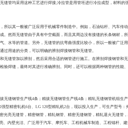
无缝管均采用这种工艺进行焊接;冷拉管是用管坯进行冷拉成型，材料的
所以其一般被广泛应用于机械零件制造中。例如，石油钻杆、汽车传动
成。然而无缝管由于具有中空截面，而且其周边没有接缝的长条钢材，所
气、水等的管道。另外，无缝管的抗弯曲强度比较小，所以一般被广泛用
通过用途的分类，可以明确的辨别焊接钢管和无缝管。
无缝管加以辨别，然后采用合适的钢管进行施工。在辨别焊接钢管和无
检验焊缝，最终对其进行准确辨别。同时，还可以根据两种钢管的性能、
拔无缝钢管生产线4条；精拔无缝钢管生产线4条；精轧无缝钢管机组生产
型加强型精密轧机6台、LG 120型精轧机2台，现以投入生产，可生产型号：外
生产冷轧精密光亮无缝管，精密钢管，精轧钢管、精密无缝钢管，精轧退火无缝管
表光亮、内壁光洁、广泛用于汽车、摩托车、工程机械车制造、工程锚杆、