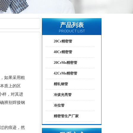
产品列表
PRODUCT LIST
20Cr精密管
40Cr精密管
20CrMo精密管
42CrMo精密管
，如果采用粗
精轧钢管
本质上的区
小样，对其进
冷拔光亮管
确辨别焊接钢
冷拉管
精密管生产厂家
过的痕迹，然