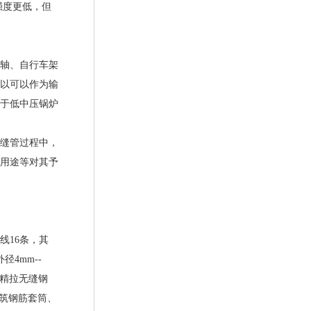
强度更低，但
轴、自行车架
以可以作为输
于低中压锅炉
缝管过程中，
用途等对其予
线16条，其
径4mm--
，精拉无缝钢
建筑钢筋套筒、